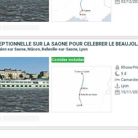
02/12/20
halon sur Saone, Mâcon, Belleville-sur-Saone, Lyon
Comidas incluidas
Rhone Pri
5 d
Camarote 
Lyon
15/11/20