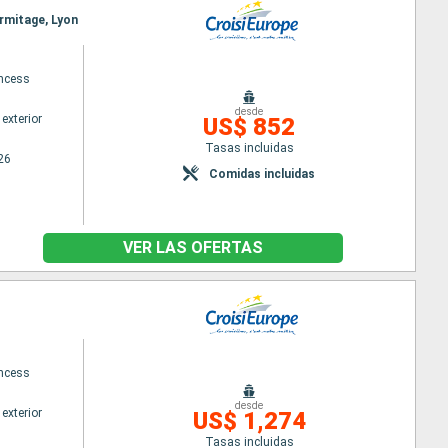
ermitage, Lyon
ncess
desde
exterior
US$ 852
Tasas incluidas
26
Comidas incluidas
VER LAS OFERTAS
ncess
desde
exterior
US$ 1,274
Tasas incluidas