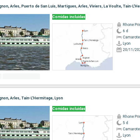
vignon, Arles, Puerto de San Luis, Martigues, Arles, Viviers, La Voulte, Tain-L'H
Comidas incluidas
Rhone Pri
6 d
Camarote 
Lyon
20/11/20
vignon, Arles, Tain-L'Hermitage, Lyon
Comidas incluidas
Rhone Pri
5 d
Camarote 
Lyon