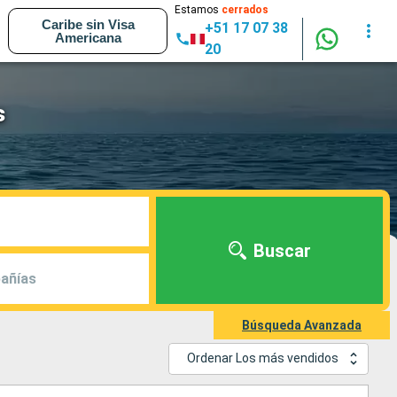
Estamos
cerrados
Caribe sin Visa
+51 17 07 38
Americana
20
s
Buscar
añías
Búsqueda Avanzada
Ordenar Los más vendidos