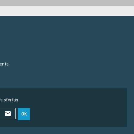
venta
as ofertas
OK