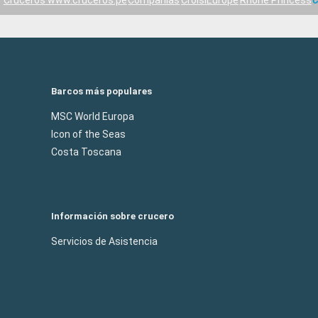
Cruceros www.cruceros.pe
Compañías
CroisiEurope
Rhone Princess
C
Barcos más populares
MSC World Europa
Icon of the Seas
Costa Toscana
Información sobre crucero
Servicios de Asistencia