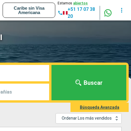
Estamos
abiertos
Caribe sin Visa
+51 17 07 38
Americana
20
l
Buscar
añías
Búsqueda Avanzada
Ordenar Los más vendidos