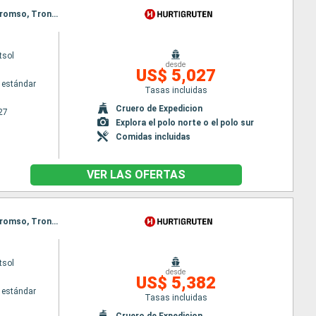
Itinerario : Bergen, Andalsnes, Traena, Reine, Tromso, Honningsvag, Longyearbyen, Ny Alesund, Tromso, Trondheim, Stokmarknes, Svolvaer, Stokmarknes, Svolvaer, Alesund, Spitzberg, Bergen, Alesund, Spitzberg, Bergen
tsol
desde
US$ 5,027
 estándar
Tasas incluidas
Cruero de Expedicion
27
Explora el polo norte o el polo sur
Comidas incluidas
VER LAS OFERTAS
Itinerario : Bergen, Andalsnes, Traena, Reine, Tromso, Honningsvag, Ny Alesund, Longyearbyen, Tromso, Trondheim, Stokmarknes, Svolvaer, Stokmarknes, Svolvaer, Alesund, Spitzberg, Bergen, Alesund, Spitzberg, Bergen
tsol
desde
US$ 5,382
 estándar
Tasas incluidas
Cruero de Expedicion