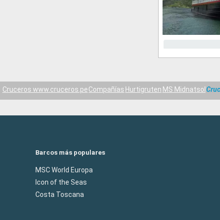
Cruceros www.cruceros.pe
Compañías
Hurtigruten
MS Midnatsol
Cruc
Barcos más populares
MSC World Europa
Icon of the Seas
Costa Toscana