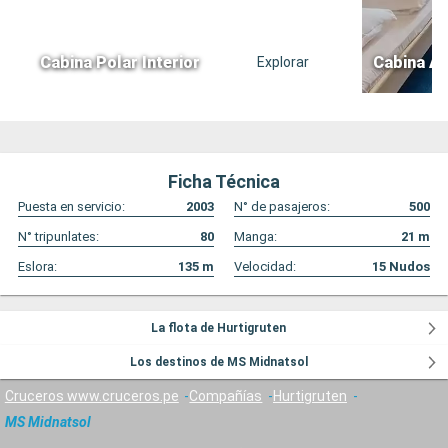
Cabina Polar Interior
Cabina Ár
Explorar
Ficha Técnica
Puesta en servicio:
2003
N° de pasajeros:
500
N° tripunlates:
80
Manga:
21
m
Eslora:
135
m
Velocidad:
15
Nudos
La flota de Hurtigruten
Los destinos de MS Midnatsol
Cruceros www.cruceros.pe
Compañías
Hurtigruten
MS Midnatsol