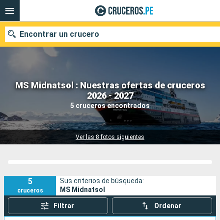
Encontrar un crucero
MS Midnatsol : Nuestras ofertas de cruceros
Nuestros destinos
2026 - 2027
5 cruceros encontrados
Fecha de salida
Puertos
Compañías
Ver las 8 fotos siguientes
Buscar
5
Sus criterios de búsqueda:
MS Midnatsol
cruceros
Filtrar
Ordenar