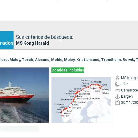
Sus criterios de búsqueda:
rados
MS Kong Harald
Comidas incluidas
MS Kong 
12 d
Camarote
Bergen
30/11/20