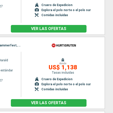
Cruero de Expedicion
27
Explora el polo norte o el polo sur
Comidas incluidas
VER LAS OFERTAS
Itinerario : Kirkenes, Mehamn, Vardo, Kjollefjord, Batsfjord, Honningsvag, Berlevag, Havoysund, Hammerfest, Oksfjord, Skjervoy, Tromso, Vardo, Mehamn, Kjollefjord, Honningsvag, Havoysund, Hammerfest, Finnsnes, Oksfjord, Harstad, Skjervoy, Risoyhamn, Tromso, sortland, Stokmarknes, Svolvaer, Stamsund, Batsfjord, Finnsnes, Harstad, Risoyhamn, sortland, Bodo, Stokmarknes, Ornes, Svolvaer, Nesna (pasaje círculo polar), Stamsund, Sandnessjoen, Bronnoysund, Rorvik, Berlevag, Bodo, Ornes, Nesna (pasaje círculo polar), Trondheim, Sandnessjoen, Kristiansund, Bronnoysund, Molde, Rorvik, Mehamn, Alesund, Trondheim, Torvik, Kristiansund, Maloy, Molde, Floro, Bergen, Kjollefjord, Alesund, Torvik, Maloy, Floro, Bergen, Honningsvag, Havoysund, Hammerfest, Oksfjord, Skjervoy, Tromso, Finnsnes, Harstad, Risoyhamn, sortland, Stokmarknes, Svolvaer, Stamsund, Bodo, Ornes, Nesna (pasaje círculo polar), Sandnessjoen, Bronnoysund, Rorvik, Trondheim, Kristiansund, Molde, Alesund, Torvik, Maloy, Floro, Bergen
Harald
desde
US$ 1,138
 estándar
Tasas incluidas
Cruero de Expedicion
27
Explora el polo norte o el polo sur
Comidas incluidas
VER LAS OFERTAS