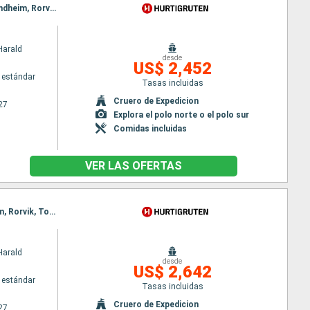
Itinerario : Bergen, Floro, Maloy, Torvik, Alesund, Hjorundfjorden, Molde, Maloy, Kristiansund, Trondheim, Rorvik, Torvik, Bronnoysund, Sandnessjoen, Nesna (pasaje círculo polar), Ornes, Bodo, Stamsund, Svolvaer, Alesund, Stokmarknes, sortland, Risoyhamn, Harstad, Finnsnes, Tromso, Skjervoy, Hjorundfjorden, Oksfjord, Hammerfest, Havoysund, Honningsvag, Kjollefjord, Mehamn, Berlevag, Alesund, Batsfjord, Vardo, Vadso, Kirkenes, Berlevag, Molde, Mehamn, Kjollefjord, Honningsvag, Havoysund, Hammerfest, Oksfjord, Skjervoy, Tromso, Kristiansund, Finnsnes, Harstad, Risoyhamn, sortland, Stokmarknes, Svolvaer, Stamsund, Trondheim, Bodo, Ornes, Nesna (pasaje círculo polar), Sandnessjoen, Bronnoysund, Rorvik, Trondheim, Bronnoysund, Sandnessjoen, Nesna (pasaje círculo polar), Ornes, Bodo, Stamsund, Svolvaer, Stokmarknes, sortland, Risoyhamn, Harstad, Finnsnes, Tromso, Skjervoy, Oksfjord, Hammerfest, Havoysund, Honningsvag, Kjollefjord, Mehamn, Berlevag, Batsfjord, Vardo, Vadso, Kirkenes, Vardo, Batsfjord, Berlevag, Mehamn, Kjollefjord, Honningsvag, Havoysund, Hammerfest, Oksfjord, Skjervoy, Tromso, Finnsnes, Harstad, Risoyhamn, sortland, Stokmarknes, Svolvaer, Stamsund, Bodo, Ornes, Nesna (pasaje círculo polar), Sandnessjoen, Bronnoysund, Rorvik, Trondheim
Harald
desde
US$ 2,452
 estándar
Tasas incluidas
Cruero de Expedicion
27
Explora el polo norte o el polo sur
Comidas incluidas
VER LAS OFERTAS
Itinerario : Bergen, Floro, Maloy, Torvik, Alesund, Geiranger, Molde, Maloy, Kristiansund, Trondheim, Rorvik, Torvik, Bronnoysund, Sandnessjoen, Nesna (pasaje círculo polar), Ornes, Bodo, Stamsund, Svolvaer, Alesund, Stokmarknes, sortland, Risoyhamn, Harstad, Finnsnes, Tromso, Skjervoy, Geiranger, Oksfjord, Hammerfest, Havoysund, Honningsvag, Kjollefjord, Mehamn, Berlevag, Alesund, Batsfjord, Vardo, Vadso, Kirkenes, Molde, Kristiansund, Trondheim, Rorvik, Bronnoysund, Sandnessjoen, Nesna (pasaje círculo polar), Ornes, Bodo, Stamsund, Svolvaer, Stokmarknes, sortland, Risoyhamn, Harstad, Finnsnes, Tromso, Skjervoy, Oksfjord, Hammerfest, Havoysund, Honningsvag, Kjollefjord, Mehamn, Berlevag, Batsfjord, Vardo, Vadso, Kirkenes
Harald
desde
US$ 2,642
 estándar
Tasas incluidas
Cruero de Expedicion
27