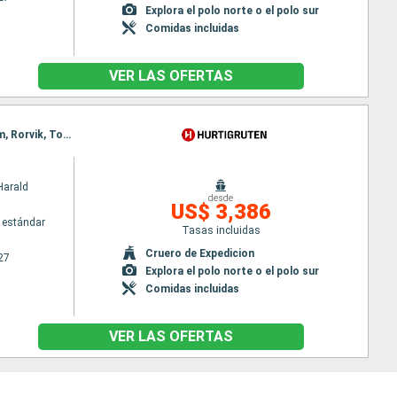
Explora el polo norte o el polo sur
Comidas incluidas
VER LAS OFERTAS
Itinerario : Bergen, Floro, Maloy, Torvik, Alesund, Geiranger, Molde, Maloy, Kristiansund, Trondheim, Rorvik, Torvik, Bronnoysund, Sandnessjoen, Nesna (pasaje círculo polar), Ornes, Bodo, Stamsund, Svolvaer, Alesund, Stokmarknes, sortland, Risoyhamn, Harstad, Finnsnes, Tromso, Skjervoy, Geiranger, Oksfjord, Hammerfest, Havoysund, Honningsvag, Kjollefjord, Mehamn, Berlevag, Alesund, Batsfjord, Vardo, Vadso, Kirkenes, Berlevag, Molde, Mehamn, Kjollefjord, Honningsvag, Havoysund, Hammerfest, Oksfjord, Skjervoy, Tromso, Kristiansund, Finnsnes, Harstad, Risoyhamn, sortland, Stokmarknes, Svolvaer, Stamsund, Trondheim, Bodo, Ornes, Nesna (pasaje círculo polar), Sandnessjoen, Bronnoysund, Rorvik, Trondheim, Bronnoysund, Sandnessjoen, Nesna (pasaje círculo polar), Ornes, Bodo, Stamsund, Svolvaer, Stokmarknes, sortland, Risoyhamn, Harstad, Finnsnes, Tromso, Skjervoy, Oksfjord, Hammerfest, Havoysund, Honningsvag, Kjollefjord, Mehamn, Berlevag, Batsfjord, Vardo, Vadso, Kirkenes, Vardo, Batsfjord, Berlevag, Mehamn, Kjollefjord, Honningsvag, Havoysund, Hammerfest, Oksfjord, Skjervoy, Tromso, Finnsnes, Harstad, Risoyhamn, sortland, Stokmarknes, Svolvaer, Stamsund, Bodo, Ornes, Nesna (pasaje círculo polar), Sandnessjoen, Bronnoysund, Rorvik, Trondheim
Harald
desde
US$ 3,386
 estándar
Tasas incluidas
Cruero de Expedicion
27
Explora el polo norte o el polo sur
Comidas incluidas
VER LAS OFERTAS