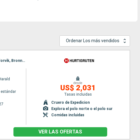
Ordenar Los más vendidos
Itinerario : Bergen, Floro, Maloy, Torvik, Alesund, Molde, Maloy, Kristiansund, Trondheim, Rorvik, Torvik, Bronnoysund, Sandnessjoen, Nesna (pasaje círculo polar), Ornes, Bodo, Stamsund, Svolvaer, Stokmarknes, sortland, Risoyhamn, Harstad, Finnsnes, Tromso, Skjervoy, Alesund, Stokmarknes, sortland, Risoyhamn, Harstad, Finnsnes, Tromso, Skjervoy, Oksfjord, Hammerfest, Havoysund, Honningsvag, Kjollefjord, Mehamn, Berlevag, Molde, Oksfjord, Hammerfest, Havoysund, Honningsvag, Kjollefjord, Mehamn, Berlevag, Batsfjord, Vardo, Vadso, Kirkenes, Kristiansund, Batsfjord, Vardo, Vadso, Kirkenes, Berlevag, Mehamn, Kjollefjord, Honningsvag, Havoysund, Hammerfest, Oksfjord, Skjervoy, Tromso, Trondheim, Mehamn, Kjollefjord, Honningsvag, Havoysund, Hammerfest, Oksfjord, Skjervoy, Tromso, Finnsnes, Harstad, Risoyhamn, sortland, Stokmarknes, Svolvaer, Stamsund, Finnsnes, Harstad, Risoyhamn, sortland, Stokmarknes, Svolvaer, Stamsund, Bodo, Ornes, Nesna (pasaje círculo polar), Sandnessjoen, Bronnoysund, Rorvik, Bodo, Ornes, Nesna (pasaje círculo polar), Sandnessjoen, Bronnoysund, Rorvik, Trondheim, Kristiansund, Molde, Sandnessjoen, Trondheim, Kristiansund, Molde, Alesund, Torvik, Maloy, Floro, Bergen, Nesna (pasaje círculo polar), Alesund, Torvik, Maloy, Floro, Bergen, Ornes, Bodo, Stamsund, Svolvaer, Stokmarknes, sortland, Risoyhamn, Harstad, Finnsnes, Tromso, Skjervoy, Oksfjord, Hammerfest, Havoysund, Honningsvag, Kjollefjord, Mehamn, Berlevag, Batsfjord, Vardo, Vadso, Kirkenes, Vardo, Batsfjord, Berlevag, Mehamn, Kjollefjord, Honningsvag, Havoysund, Hammerfest, Oksfjord, Skjervoy, Tromso, Finnsnes, Harstad, Risoyhamn, sortland, Stokmarknes, Svolvaer, Stamsund, Bodo, Ornes, Nesna (pasaje círculo polar), Sandnessjoen, Bronnoysund, Rorvik, Trondheim, Kristiansund, Molde, Alesund, Torvik, Maloy, Floro, Bergen
Harald
desde
US$ 2,031
 estándar
Tasas incluidas
Cruero de Expedicion
27
Explora el polo norte o el polo sur
Comidas incluidas
VER LAS OFERTAS