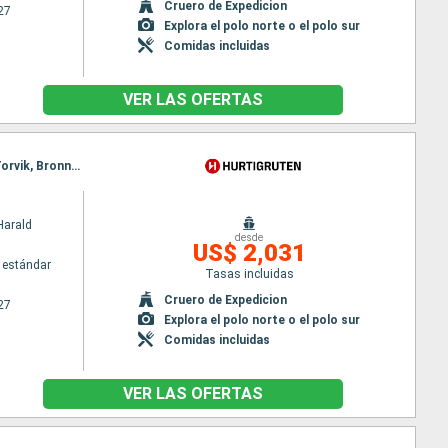
Cruero de Expedicion
27
Explora el polo norte o el polo sur
Comidas incluidas
VER LAS OFERTAS
Itinerario : Bergen, Floro, Maloy, Torvik, Alesund, Molde, Maloy, Kristiansund, Trondheim, Rorvik, Torvik, Bronnoysund, Sandnessjoen, Nesna (pasaje círculo polar), Ornes, Bodo, Stamsund, Svolvaer, Alesund, Stokmarknes, sortland, Risoyhamn, Harstad, Finnsnes, Tromso, Skjervoy, Batsfjord, Vardo, Vadso, Kirkenes, Molde, Oksfjord, Hammerfest, Havoysund, Honningsvag, Kjollefjord, Mehamn, Berlevag, Kristiansund, Mehamn, Kjollefjord, Honningsvag, Havoysund, Hammerfest, Oksfjord, Skjervoy, Tromso, Batsfjord, Vardo, Vadso, Kirkenes, Berlevag, Trondheim, Finnsnes, Harstad, Risoyhamn, sortland, Stokmarknes, Svolvaer, Stamsund, Mehamn, Kjollefjord, Honningsvag, Havoysund, Hammerfest, Oksfjord, Skjervoy, Tromso, Bodo, Ornes, Nesna (pasaje círculo polar), Sandnessjoen, Bronnoysund, Rorvik, Finnsnes, Harstad, Risoyhamn, sortland, Stokmarknes, Svolvaer, Stamsund, Trondheim, Bodo, Ornes, Nesna (pasaje círculo polar), Sandnessjoen, Bronnoysund, Rorvik, Sandnessjoen, Trondheim, Nesna (pasaje círculo polar), Ornes, Bodo, Stamsund, Svolvaer, Stokmarknes, sortland, Risoyhamn, Harstad, Finnsnes, Tromso, Skjervoy, Oksfjord, Hammerfest, Havoysund, Honningsvag, Kjollefjord, Mehamn, Berlevag, Batsfjord, Vardo, Vadso, Kirkenes, Vardo, Batsfjord, Berlevag, Mehamn, Kjollefjord, Honningsvag, Havoysund, Hammerfest, Oksfjord, Skjervoy, Tromso, Finnsnes, Harstad, Risoyhamn, sortland, Stokmarknes, Svolvaer, Stamsund, Bodo, Ornes, Nesna (pasaje círculo polar), Sandnessjoen, Bronnoysund, Rorvik, Trondheim
Harald
desde
US$ 2,031
 estándar
Tasas incluidas
Cruero de Expedicion
27
Explora el polo norte o el polo sur
Comidas incluidas
VER LAS OFERTAS