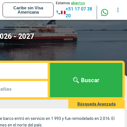
Estamos
abiertos
Caribe sin Visa
+51 17 07 38
Americana
20
026 - 2027
Buscar
añías
Búsqueda Avanzada
te barco entró en servicio en 1.993 y fue remodelado en 2.016. El
es en el norte del país.