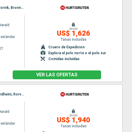
Itinerario : Bergen, Floro, Maloy, Torvik, Alesund, Molde, Maloy, Kristiansund, Trondheim, Rorvik, Torvik, Bronnoysund, Sandnessjoen, Nesna (pasaje círculo polar), Ornes, Bodo, Stamsund, Svolvaer, Alesund, Stokmarknes, sortland, Risoyhamn, Harstad, Finnsnes, Tromso, Skjervoy, Batsfjord, Vardo, Vadso, Kirkenes, Molde, Oksfjord, Hammerfest, Havoysund, Honningsvag, Kjollefjord, Mehamn, Berlevag, Kristiansund, Batsfjord, Vardo, Vadso, Kirkenes, Trondheim, Rorvik, Bronnoysund, Sandnessjoen, Nesna (pasaje círculo polar), Ornes, Bodo, Stamsund, Svolvaer, Stokmarknes, sortland, Risoyhamn, Harstad, Finnsnes, Tromso, Skjervoy, Oksfjord, Hammerfest, Havoysund, Honningsvag, Kjollefjord, Mehamn, Berlevag, Batsfjord, Vardo, Vadso, Kirkenes
Harald
desde
US$ 1,626
 estándar
Tasas incluidas
Cruero de Expedicion
27
Explora el polo norte o el polo sur
Comidas incluidas
VER LAS OFERTAS
Itinerario : Bergen, Floro, Maloy, Torvik, Alesund, Hjorundfjorden, Molde, Maloy, Kristiansund, Trondheim, Rorvik, Torvik, Bronnoysund, Sandnessjoen, Nesna (pasaje círculo polar), Ornes, Bodo, Stamsund, Svolvaer, Alesund, Stokmarknes, sortland, Risoyhamn, Harstad, Finnsnes, Tromso, Skjervoy, Hjorundfjorden, Oksfjord, Hammerfest, Havoysund, Honningsvag, Kjollefjord, Mehamn, Berlevag, Alesund, Batsfjord, Vardo, Vadso, Kirkenes, Molde, Kristiansund, Trondheim, Rorvik, Bronnoysund, Sandnessjoen, Nesna (pasaje círculo polar), Ornes, Bodo, Stamsund, Svolvaer, Stokmarknes, sortland, Risoyhamn, Harstad, Finnsnes, Tromso, Skjervoy, Oksfjord, Hammerfest, Havoysund, Honningsvag, Kjollefjord, Mehamn, Berlevag, Batsfjord, Vardo, Vadso, Kirkenes
Harald
desde
US$ 1,940
 estándar
Tasas incluidas