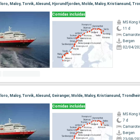
Comidas incluidas
MS Kong 
11 d
Camarote
Bergen
02/04/20
Comidas incluidas
MS Kong 
7 d
Camarote
Bergen
23/08/20