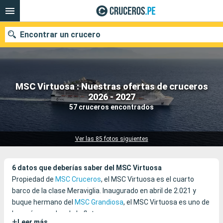
Encontrar un crucero
MSC Virtuosa : Nuestras ofertas de cruceros
Nuestros destinos
2026 - 2027
57 cruceros encontrados
Fecha de salida
Puertos
Compañías
Ver las 85 fotos siguientes
Buscar
6 datos que deberías saber del MSC Virtuosa
Propiedad de
MSC Cruceros
, el MSC Virtuosa es el cuarto
barco de la clase Meraviglia. Inaugurado en abril de 2.021 y
buque hermano del
MSC Grandiosa
, el MSC Virtuosa es uno de
los más grandes de la flota.
+
Leer más