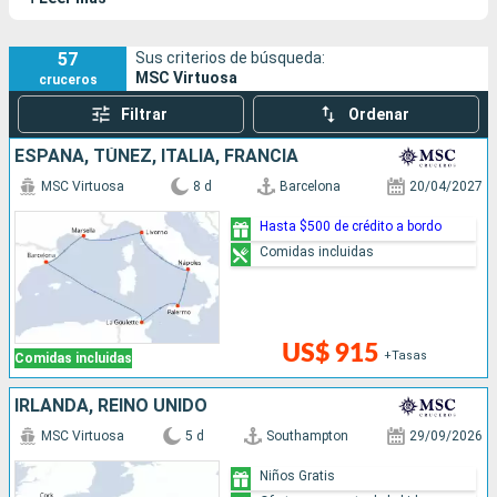
57
Sus criterios de búsqueda:
MSC Virtuosa
cruceros
Filtrar
Ordenar
ESPAÑA, TÚNEZ, ITALIA, FRANCIA
MSC Virtuosa
8 d
Barcelona
20/04/2027
Hasta $500 de crédito a bordo
Comidas incluidas
US$ 915
+Tasas
Comidas incluidas
IRLANDA, REINO UNIDO
MSC Virtuosa
5 d
Southampton
29/09/2026
Niños Gratis