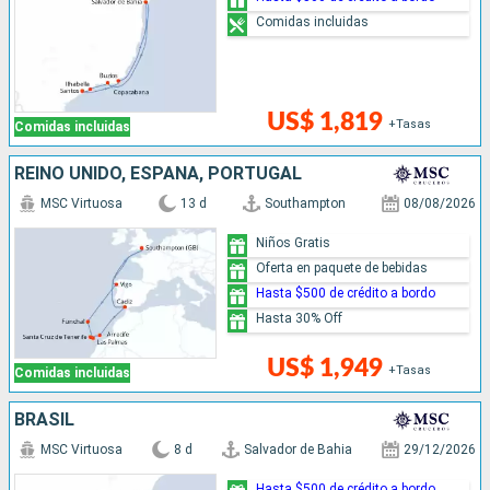
Comidas incluidas
US$ 1,819
+Tasas
Comidas incluidas
REINO UNIDO, ESPAÑA, PORTUGAL
MSC Virtuosa
13 d
Southampton
08/08/2026
Niños Gratis
Oferta en paquete de bebidas
Hasta $500 de crédito a bordo
Hasta 30% Off
US$ 1,949
+Tasas
Comidas incluidas
BRASIL
MSC Virtuosa
8 d
Salvador de Bahia
29/12/2026
Hasta $500 de crédito a bordo