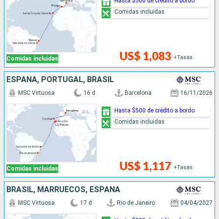
Hasta $500 de crédito a bordo
Comidas incluidas
US$ 1,083
+Tasas
Comidas incluidas
ESPAÑA, PORTUGAL, BRASIL
MSC Virtuosa
16 d
Barcelona
16/11/2026
Hasta $500 de crédito a bordo
Comidas incluidas
US$ 1,117
+Tasas
Comidas incluidas
BRASIL, MARRUECOS, ESPAÑA
MSC Virtuosa
17 d
Rio de Janeiro
04/04/2027