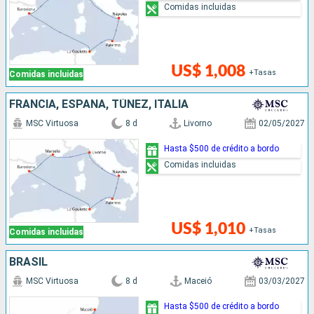
Comidas incluidas
US$ 1,008
+Tasas
Comidas incluidas
FRANCIA, ESPAÑA, TÚNEZ, ITALIA
MSC Virtuosa
8 d
Livorno
02/05/2027
Hasta $500 de crédito a bordo
Comidas incluidas
US$ 1,010
+Tasas
Comidas incluidas
BRASIL
MSC Virtuosa
8 d
Maceió
03/03/2027
Hasta $500 de crédito a bordo