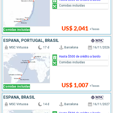
Comidas incluidas
US$ 2,041
+Tasas
Comidas incluidas
ESPAÑA, PORTUGAL, BRASIL
MSC Virtuosa
17 d
Barcelona
16/11/2026
Hasta $500 de crédito a bordo
Comidas incluidas
US$ 1,007
+Tasas
Comidas incluidas
ESPAÑA, BRASIL
MSC Virtuosa
14 d
Barcelona
16/11/2027