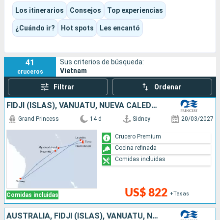
mercados, comida callejera, antiguas ciudades imperiales,
Los itinerarios
Consejos
Top experiencias
playas y grandes urbes en movimiento. Según el itinerario, el
viaje puede ser muy cultural, más contemplativo en la bahía o
¿Cuándo ir?
Hot spots
Les encantó
plantearse como una hermosa travesía por el Sudeste
Asiático entre mar, ríos y escalas urbanas.
41
Sus criterios de búsqueda:
Vietnam
cruceros
Filtrar
Ordenar
FIDJI (ISLAS), VANUATU, NUEVA CALEDONIA, AUSTRALIA
Grand Princess
14 d
Sidney
20/03/2027
Crucero Premium
Cocina refinada
Comidas incluidas
US$ 822
+Tasas
Comidas incluidas
AUSTRALIA, FIDJI (ISLAS), VANUATU, NUEVA CALEDONIA