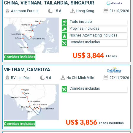
CHINA, VIETNAM, TAILANDIA, SINGAPUR
Azamara Pursuit
15 d
Hong Kong
31/10/2026
Todo incluido
Propinas incluidas
Noches AzAmazing incluidas
Comidas incluidas
US$ 3,844
+Tasas
Comidas incluidas
VIETNAM, CAMBOYA
RV Lan Diep
9 d
Ho Chi Minh-Ville
27/11/2026
Comidas incluidas
US$ 3,856
Tasas incluidas
Comidas incluidas