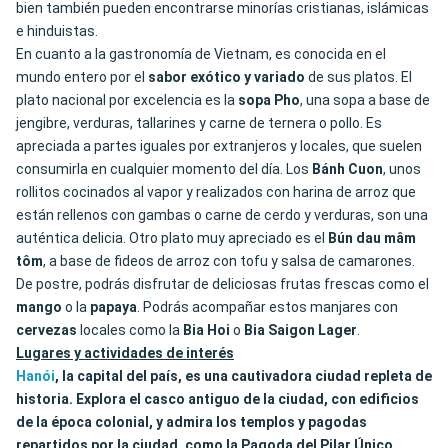
bien también pueden encontrarse minorías cristianas, islámicas
e hinduistas.
En cuanto a la gastronomía de Vietnam, es conocida en el
mundo entero por el
sabor
exótico
y
variado
de sus platos. El
plato nacional por excelencia es la
sopa Pho
, una sopa a base de
jengibre, verduras, tallarines y carne de ternera o pollo. Es
apreciada a partes iguales por extranjeros y locales, que suelen
consumirla en cualquier momento del día. Los
Bánh Cuon
, unos
rollitos cocinados al vapor y realizados con harina de arroz que
están rellenos con gambas o carne de cerdo y verduras, son una
auténtica delicia. Otro plato muy apreciado es el
Bún
dau
mâm
tôm
, a base de fideos de arroz con tofu y salsa de camarones.
De postre, podrás disfrutar de deliciosas frutas frescas como el
mango
o la
papaya
. Podrás acompañar estos manjares con
cervezas
locales como la
Bia
Hoi
o
Bia
Saigon
Lager
.
Lugares y actividades de interés
Hanói
, la capital del país, es una cautivadora ciudad repleta de
historia. Explora el casco antiguo de la ciudad, con edificios
de la época colonial, y admira los
templos
y
pagodas
repartidos por la ciudad, como la
Pagoda del Pilar Único
.