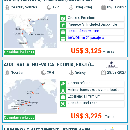
Celebrity Solstice
12 d
Hong Kong
02/01/2027
Crucero Premium
Paquete All Included Disponible
Hasta -$600/cabina
60% Off en 2° pasajero
US$ 3,125
+Tasas
Comidas incluidas
AUSTRALIA, NUEVA CALEDONIA, FIDJI (ISLAS), ESTADOS UNIDOS
Noordam
30 d
Sidney
28/03/2027
Cocina refinada
Animaciones exclusivas a bordo
Experiencia Premium
Comidas incluidas
US$ 3,225
+Tasas
Comidas incluidas
LE MÉKONG AUTREMENT - ENTRE AVENTURE ET SITES INCONTOURNABLES