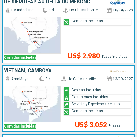
DE SIEM REAP AU DELTA DU MÉKONG
RV indochine
9 d
Ho Chi Minh-Ville
10/04/2028
Comidas incluidas
US$ 2,980
Tasas incluidas
Comidas incluidas
VIETNAM, CAMBOYA
AmaMaya
8 d
Ho Chi Minh-Ville
13/09/2027
Bebidas incluidas
Excursiones incluidas
Servicio y Experiencia de Lujo
Comidas incluidas
US$ 3,052
+Tasas
Comidas incluidas