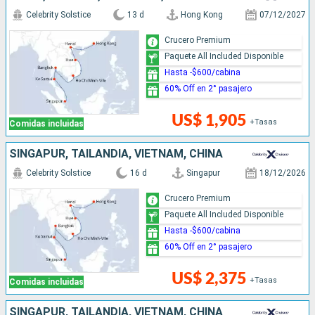
Celebrity Solstice
13 d
Hong Kong
07/12/2027
Crucero Premium
Paquete All Included Disponible
Hasta -$600/cabina
60% Off en 2° pasajero
US$ 1,905
+Tasas
Comidas incluidas
SINGAPUR, TAILANDIA, VIETNAM, CHINA
Celebrity Solstice
16 d
Singapur
18/12/2026
Crucero Premium
Paquete All Included Disponible
Hasta -$600/cabina
60% Off en 2° pasajero
US$ 2,375
+Tasas
Comidas incluidas
SINGAPUR, TAILANDIA, VIETNAM, CHINA