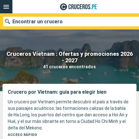
Encontrar un crucero
Cruceros Vietnam : Ofertas y promociones 2026
Nuestros destinos
- 2027
41 cruceros encontrados
Fecha de salida
Puertos
Compañías
Crucero por Vietnam: guía para elegir bien
Buscar
Un crucero por Vietnam permite descubrir el país a través de
sus paisajes acuáticos: las formaciones calizas de la bahía
de Ha Long, los puertos del centro que dan acceso a Hoi An y
Hué, y el sur más vibrante en torno a Ciudad Ho Chi Minh y el
delta del Mekong.
La experiencia alterna juncos tradicionales, templos,
ACCESO RÁPIDO