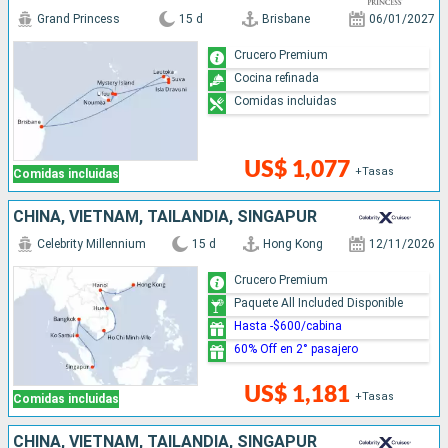
Grand Princess
15 d
Brisbane
06/01/2027
Crucero Premium
Cocina refinada
Comidas incluidas
US$ 1,077
+Tasas
Comidas incluidas
CHINA, VIETNAM, TAILANDIA, SINGAPUR
Celebrity Millennium
15 d
Hong Kong
12/11/2026
Crucero Premium
Paquete All Included Disponible
Hasta -$600/cabina
60% Off en 2° pasajero
US$ 1,181
+Tasas
Comidas incluidas
CHINA, VIETNAM, TAILANDIA, SINGAPUR