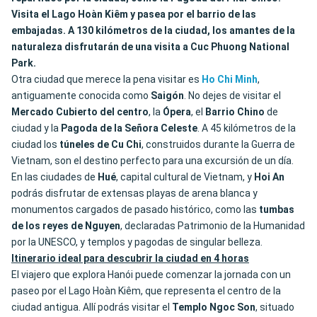
Visita el
Lago Hoàn Kiêm
y pasea por el
barrio de las
embajadas
. A 130 kilómetros de la ciudad, los amantes de la
naturaleza disfrutarán de una visita a
Cuc Phuong National
Park
.
Otra ciudad que merece la pena visitar es
Ho
Chi
Minh
,
antiguamente conocida como
Saigón
. No dejes de visitar el
Mercado Cubierto del centro
, la
Ópera
, el
Barrio Chino
de
ciudad y la
Pagoda
de la Señora Celeste
. A 45 kilómetros de la
ciudad los
túneles de Cu Chi
, construidos durante la Guerra de
Vietnam, son el destino perfecto para una excursión de un día.
En las ciudades de
Hué
, capital cultural de Vietnam, y
Hoi
An
podrás disfrutar de extensas playas de arena blanca y
monumentos cargados de pasado histórico, como las
tumbas
de los reyes de Nguyen
, declaradas Patrimonio de la Humanidad
por la UNESCO, y templos y pagodas de singular belleza.
Itinerario ideal para descubrir la ciudad en 4 horas
El viajero que explora Hanói puede comenzar la jornada con un
paseo por el Lago Hoàn Kiêm, que representa el centro de la
ciudad antigua. Allí podrás visitar el
Templo
Ngoc
Son
, situado