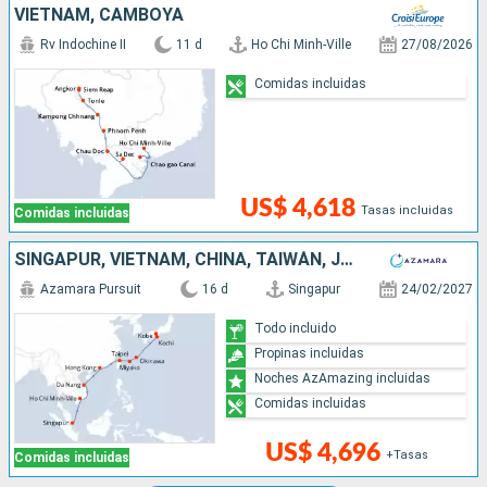
VIETNAM, CAMBOYA
Rv Indochine II
11 d
Ho Chi Minh-Ville
27/08/2026
Comidas incluidas
US$ 4,618
Tasas incluidas
Comidas incluidas
SINGAPUR, VIETNAM, CHINA, TAIWÁN, JAPÓN
Azamara Pursuit
16 d
Singapur
24/02/2027
Todo incluido
Propinas incluidas
Noches AzAmazing incluidas
Comidas incluidas
US$ 4,696
+Tasas
Comidas incluidas