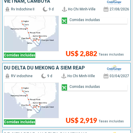
VIETNAM, CAMBOYA
Rv Indochine II
9 d
Ho Chi Minh-Ville
27/08/2026
Comidas incluidas
US$ 2,882
Tasas incluidas
Comidas incluidas
DU DELTA DU MÉKONG À SIEM REAP
RV indochine
9 d
Ho Chi Minh-Ville
03/04/2027
Comidas incluidas
US$ 2,919
Tasas incluidas
Comidas incluidas