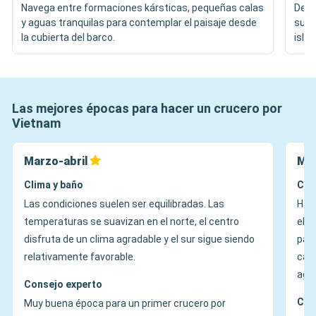
Navega entre formaciones kársticas, pequeñas calas
Desc
y aguas tranquilas para contemplar el paisaje desde
sus 
la cubierta del barco.
islot
Las mejores épocas para hacer un crucero por
Vietnam
Marzo-abril
Ma
Clima y baño
Cli
Las condiciones suelen ser equilibradas. Las
Hac
temperaturas se suavizan en el norte, el centro
el s
disfruta de un clima agradable y el sur sigue siendo
para
relativamente favorable.
calo
ago
Consejo experto
Con
Muy buena época para un primer crucero por