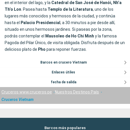
en el interior del lago, y la
Catedral de San José de Hanói, Nh’a
Th’o Lon
. Pasea hasta
Templo
de
la
Literatura
, uno de los
lugares más conocidos y hermosos de la ciudad, y continúa
hasta el
Palacio Presidencial
, a 30 minutos a pie desde allí,
situado en unos hermosos jardines. Si paseas por la zona,
podrás contemplar el
Mausoleo de Ho Chi Minh
y la famosa
Pagoda del Pilar Único, de visita obligada. Disfruta después de un
delicioso plato de
Pho
para reponer fuerzas.
Barcos en crucero Vietnam
Enlaces útiles
fecha de salida
Cruceros www.cruceros.pe
Nuestros Destinos País
Cruceros Vietnam
Barcos más populares