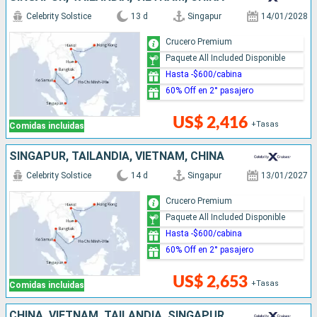
Celebrity Solstice
13 d
Singapur
14/01/2028
Crucero Premium
Paquete All Included Disponible
Hasta -$600/cabina
60% Off en 2° pasajero
US$ 2,416
+Tasas
Comidas incluidas
SINGAPUR, TAILANDIA, VIETNAM, CHINA
Celebrity Solstice
14 d
Singapur
13/01/2027
Crucero Premium
Paquete All Included Disponible
Hasta -$600/cabina
60% Off en 2° pasajero
US$ 2,653
+Tasas
Comidas incluidas
CHINA, VIETNAM, TAILANDIA, SINGAPUR