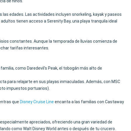
cia de niños.
 las edades. Las actividades incluyen snorkeling, kayak y paseos
 adultos tienen acceso a Serenity Bay, una playa tranquila ideal
lisios constantes. Aunque la temporada de lluvias comienza de
echar tarifas interesantes.
familia, como Daredevil's Peak, el tobogán más alto de
rfecta para relajarte en sus playas inmaculadas. Además, con MSC
pto impuestos portuarios).
ientras que
Disney Cruise Line
encanta a las familias con Castaway
especialmente apreciados, ofreciendo una gran variedad de
lando como Walt Disney World antes o después de tu crucero.