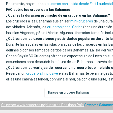
Finalmente, hay muchos
cruceros con salida desde Fort Lauderda
FAQ sobre los cruceros a las Bahamas
¿Cuál es la duración promedio de un crucero en las Bahamas?
Los cruceros a las Bahamas suelen ser
mini-cruceros
de una durac
actividades. Además, los
cruceros por el Caribe
(con una duración 
las Islas Vírgenes, y Saint Martin. Algunos itinerarios también inc
¿Cuáles son las excursiones y actividades populares durante l
Durante las escalas en las islas privadas de los cruceros en las 
delfines o con los famosos cerdos de las Bahamas. La isla Perfect 
Ocean Cay (MSC Cruceros) ofrece un espectáculo de luces en su fa
excursiones para descubrir la cultura de las Bahamas a través de 
¿Cuáles son las ventajas de reservar un crucero todo incluido
Reservar un
crucero all inclusive
en las Bahamas te permite gestio
elijas una cabina estándar, con vista al mar, balcón o una suite, la
Barcos en crucero Bahamas
Cruceros www.cruceros.pe
Nuestros Destinos País
Cruceros Bahama