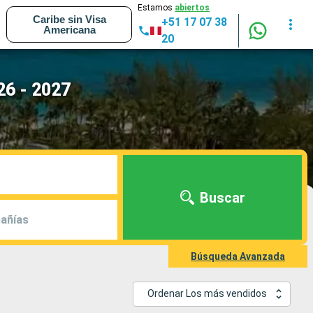
Estamos
abiertos
Caribe sin Visa
+51 17 07 38
Americana
20
26 - 2027
Buscar
añías
Búsqueda Avanzada
Ordenar Los más vendidos