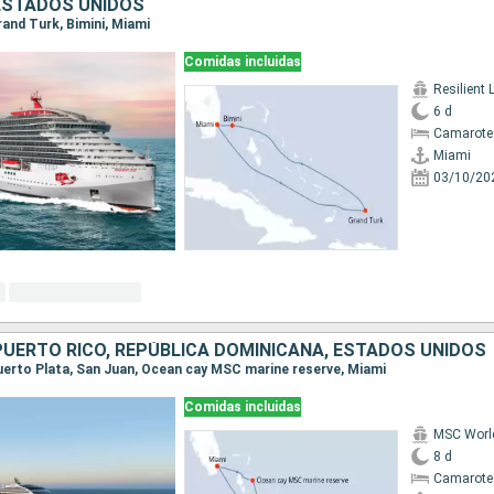
ESTADOS UNIDOS
Grand Turk, Bimini, Miami
Comidas incluidas
Resilient 
6 d
Camarote
Miami
03/10/20
UERTO RICO, REPÚBLICA DOMINICANA, ESTADOS UNIDOS
 Puerto Plata, San Juan, Ocean cay MSC marine reserve, Miami
Comidas incluidas
MSC Worl
8 d
Camarote