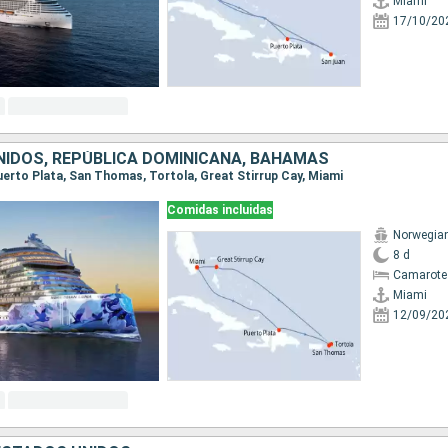
Miami
17/10/20
IDOS, REPÚBLICA DOMINICANA, BAHAMAS
Puerto Plata, San Thomas, Tortola, Great Stirrup Cay, Miami
Comidas incluidas
Norwegia
8 d
Camarote
Miami
12/09/20