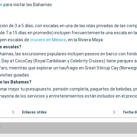
le
para visitar las Bahamas.
ión de 3 a 5 días, con escalas en una de las islas privadas de las com
de 7 a 15 días en promedio) incluyen frecuentemente una escala en 
luyen escalas de
crucero en México
, en la Riviera Maya.
as escalas?
Bahamas, las excursiones populares incluyen paseos en barco con fond
Day at CocoCay (Royal Caribbean y Celebrity Cruises) tiene parques acu
ro, mientras que explorar un naufragio en Great Stirrup Cay (Norweg
visitas guiadas.
 en las Bahamas?
nar mejor tu presupuesto: pensión completa, paquetes de bebidas, pro
 mayoría de los servicios y entretenimientos están incluidos en el prec
Enlaces útiles
fecha d
s