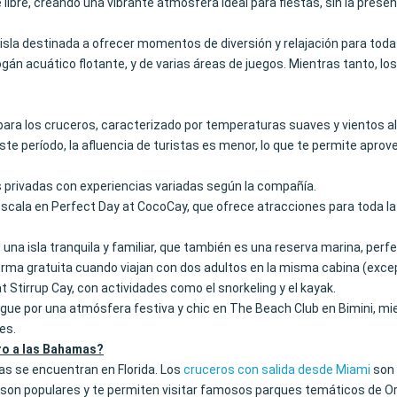
e libre, creando una vibrante atmósfera ideal para fiestas, sin la presen
sla destinada a ofrecer momentos de diversión y relajación para todas
ogán acuático flotante, y de varias áreas de juegos. Mientras tanto, los
para los cruceros, caracterizado por temperaturas suaves y vientos a
te período, la afluencia de turistas es menor, lo que te permite aprov
 privadas con experiencias variadas según la compañía.
scala en Perfect Day at CocoCay, que ofrece atracciones para toda la 
una isla tranquila y familiar, que también es una reserva marina, pe
ma gratuita cuando viajan con dos adultos en la misma cabina (exce
 Stirrup Cay, con actividades como el snorkeling y el kayak.
ngue por una atmósfera festiva y chic en The Beach Club en Bimini, m
es.
ro a las Bahamas?
as se encuentran en Florida. Los
cruceros con salida desde Miami
son 
son populares y te permiten visitar famosos parques temáticos de Or