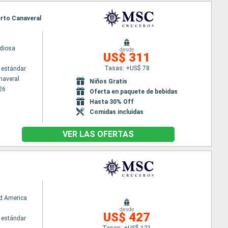
erto Canaveral
diosa
desde
US$ 311
Tasas: +US$ 78
 estándar
naveral
Niños Gratis
26
Oferta en paquete de bebidas
Hasta 30% Off
Comidas incluidas
VER LAS OFERTAS
d America
desde
US$ 427
 estándar
Tasas: +US$ 121