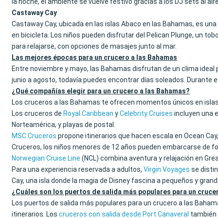
la noche, el ambiente se vuelve festivo gracias a los DJ sets al air
Castaway Cay
Castaway Cay, ubicada en las islas Abaco en las Bahamas, es una i
en bicicleta. Los niños pueden disfrutar del Pelican Plunge, un tob
para relajarse, con opciones de masajes junto al mar.
Las mejores épocas para un crucero a las Bahamas
Entre noviembre y mayo, las Bahamas disfrutan de un clima ideal 
junio a agosto, todavía puedes encontrar días soleados. Durante es
¿Qué compañías elegir para un crucero a las Bahamas?
Los cruceros a las Bahamas te ofrecen momentos únicos en islas
Los cruceros de
Royal Caribbean
y
Celebrity Cruises
incluyen una e
Norteamérica, y playas de postal.
MSC Cruceros
propone itinerarios que hacen escala en Ocean Cay, 
Cruceros, los niños menores de 12 años pueden embarcarse de for
Norwegian Cruise Line
(NCL) combina aventura y relajación en Great
Para una experiencia reservada a adultos,
Virgin Voyages
se disti
Cay, una isla donde la magia de Disney fascina a pequeños y grand
¿Cuáles son los puertos de salida más populares para un cruce
Los puertos de salida más populares para un crucero a las Baham
itinerarios. Los
cruceros con salida desde Port Canaveral
también 