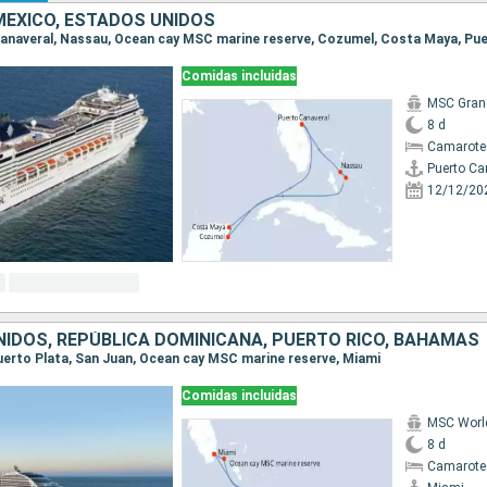
ÉXICO, ESTADOS UNIDOS
 Canaveral, Nassau, Ocean cay MSC marine reserve, Cozumel, Costa Maya, Pu
Comidas incluidas
MSC Gran
8 d
Camarote
Puerto Ca
12/12/20
IDOS, REPÚBLICA DOMINICANA, PUERTO RICO, BAHAMAS
 Puerto Plata, San Juan, Ocean cay MSC marine reserve, Miami
Comidas incluidas
MSC Worl
8 d
Camarote