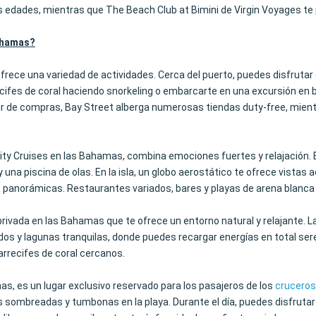
as edades, mientras que The Beach Club at Bimini de Virgin Voyages t
Bahamas?
frece una variedad de actividades. Cerca del puerto, puedes disfrutar 
cifes de coral haciendo snorkeling o embarcarte en una excursión en bar
ir de compras, Bay Street alberga numerosas tiendas duty-free, mient
rity Cruises en las Bahamas, combina emociones fuertes y relajación. 
una piscina de olas. En la isla, un globo aerostático te ofrece vista
 panorámicas. Restaurantes variados, bares y playas de arena blanca
 privada en las Bahamas que te ofrece un entorno natural y relajante. L
dos y lagunas tranquilas, donde puedes recargar energías en total se
arrecifes de coral cercanos.
mas, es un lugar exclusivo reservado para los pasajeros de los
cruceros
s sombreadas y tumbonas en la playa. Durante el día, puedes disfrutar 