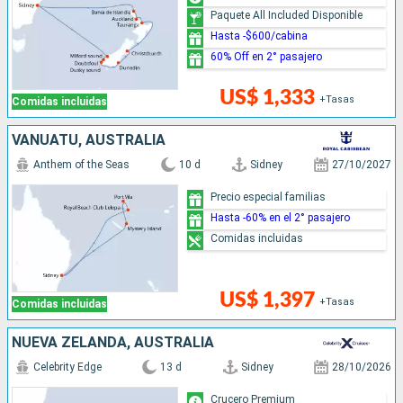
Paquete All Included Disponible
Hasta -$600/cabina
60% Off en 2° pasajero
US$ 1,333
+Tasas
Comidas incluidas
VANUATU, AUSTRALIA
Anthem of the Seas
10 d
Sidney
27/10/2027
Precio especial familias
Hasta -60% en el 2° pasajero
Comidas incluidas
US$ 1,397
+Tasas
Comidas incluidas
NUEVA ZELANDA, AUSTRALIA
Celebrity Edge
13 d
Sidney
28/10/2026
Crucero Premium