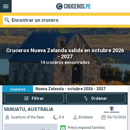
Encontrar un crucero
Cruceros Nueva Zelanda salida en octubre 2026
Nuestros destinos
- 2027
14 cruceros encontrados
Fecha de salida
Puertos
Compañías
14
Sus criterios de búsqueda:
Nueva Zelanda - octubre 2026 - 2027
cruceros
Buscar
Filtrar
Ordenar
VANUATU, AUSTRALIA
Quantum of the Seas
8 d
Brisbane
30/10/2026
Precio especial familias