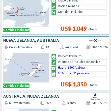
Crucero Premium
Cocina refinada
Comidas incluidas
US$ 1,049
+Tasas
Comidas incluidas
NUEVA ZELANDA, AUSTRALIA
Celebrity Solstice
14 d
Auckland
18/10/2026
Crucero Premium
Paquete All Included Disponible
Hasta -$600/cabina
60% Off en 2° pasajero
US$ 1,350
+Tasas
Comidas incluidas
AUSTRALIA, NUEVA ZELANDA
MS Westerdam
15 d
Sidney
24/10/2027