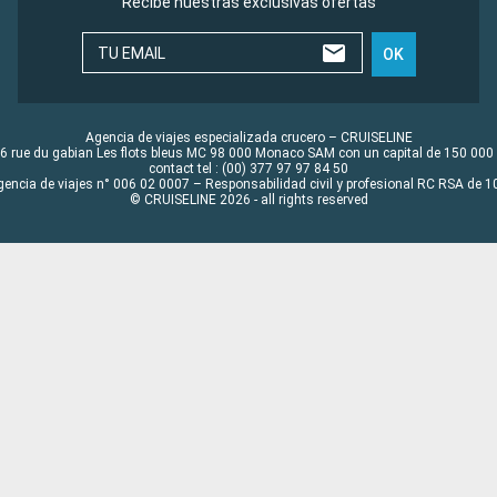
Recibe nuestras exclusivas ofertas
TU EMAIL
OK
Agencia de viajes especializada crucero – CRUISELINE
6 rue du gabian Les flots bleus MC 98 000 Monaco SAM con un capital de 150 000
contact tel : (00) 377 97 97 84 50
gencia de viajes n° 006 02 0007 – Responsabilidad civil y profesional RC RSA de
© CRUISELINE 2026 - all rights reserved