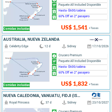
Paquete All Included Disponible
Hasta -$600/cabina
60% Off en 2° pasajero
US$ 1,541
+Tasas
Comidas incluidas
AUSTRALIA, NUEVA ZELANDA
Celebrity Edge
12 d
Sidney
17/10/2026
Crucero Premium
Paquete All Included Disponible
Hasta -$600/cabina
60% Off en 2° pasajero
US$ 1,832
+Tasas
Comidas incluidas
NUEVA CALEDONIA, VANUATU, FIDJI (ISLAS), CHILE, NUEVA ZELANDA, AUSTRALIA
Royal Princess
37 d
Sidney
23/10/2027
Crucero Premium