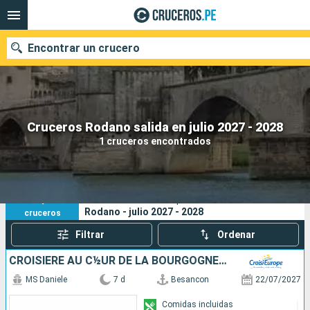
Encontrar un crucero
Nuestros destinos
Cruceros Rodano salida en julio 2027 - 2028
1 cruceros encontrados
Fecha de salida
Puertos
Compañías
1
Sus criterios de búsqueda:
Rodano - julio 2027 - 2028
cruceros
Buscar
Filtrar
Ordenar
CROISIÈRE AU C½UR DE LA BOURGOGNE ET DE LA VALLÉE DU DOUBS, ENTRE GRANDS CRUS ET CITÉS REMARQUABLES
MS Daniele
7 d
Besancon
22/07/2027
Comidas incluidas