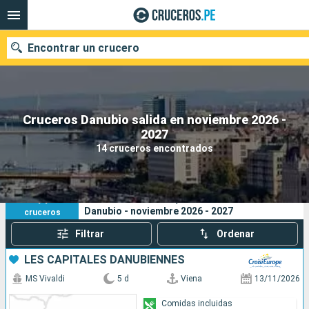
Encontrar un crucero
Cruceros Danubio salida en noviembre 2026 -
Nuestros destinos
2027
14 cruceros encontrados
Fecha de salida
Puertos
Compañías
14
Sus criterios de búsqueda:
Danubio - noviembre 2026 - 2027
cruceros
Buscar
Filtrar
Ordenar
LES CAPITALES DANUBIENNES
MS Vivaldi
5 d
Viena
13/11/2026
Comidas incluidas