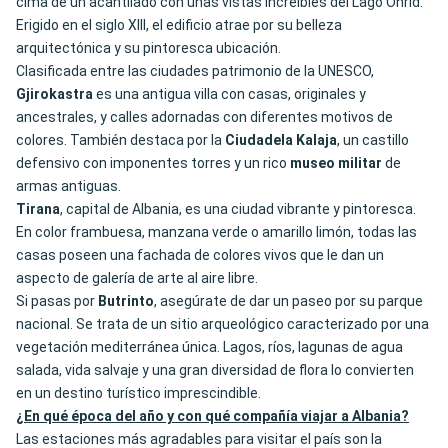
cima de un acantilado con unas vistas increíbles del Lago Ohrid.
Erigido en el siglo XIII, el edificio atrae por su belleza
arquitectónica y su pintoresca ubicación.
Clasificada entre las ciudades patrimonio de la UNESCO,
Gjirokastra
es una antigua villa con casas, originales y
ancestrales, y calles adornadas con diferentes motivos de
colores. También destaca por la
Ciudadela Kalaja
, un castillo
defensivo con imponentes torres y un rico
museo militar
de
armas antiguas.
Tirana
, capital de Albania, es una ciudad vibrante y pintoresca.
En color frambuesa, manzana verde o amarillo limón, todas las
casas poseen una fachada de colores vivos que le dan un
aspecto de galería de arte al aire libre.
Si pasas por
Butrinto
, asegúrate de dar un paseo por su parque
nacional. Se trata de un sitio arqueológico caracterizado por una
vegetación mediterránea única. Lagos, ríos, lagunas de agua
salada, vida salvaje y una gran diversidad de flora lo convierten
en un destino turístico imprescindible.
¿En qué época del año y con qué compañía viajar a Albania?
Las estaciones más agradables para visitar el país son la