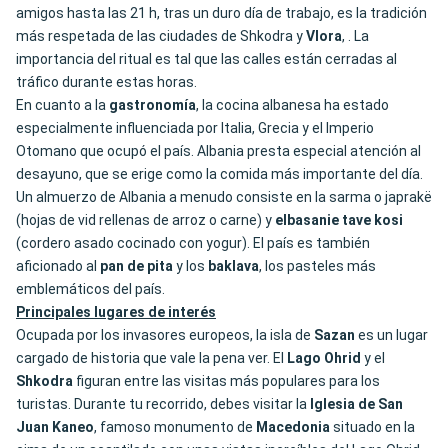
amigos hasta las 21 h, tras un duro día de trabajo, es la tradición
más respetada de las ciudades de Shkodra y
Vlora
, . La
importancia del ritual es tal que las calles están cerradas al
tráfico durante estas horas.
En cuanto a la
gastronomía
, la cocina albanesa ha estado
especialmente influenciada por Italia, Grecia y el Imperio
Otomano que ocupó el país. Albania presta especial atención al
desayuno, que se erige como la comida más importante del día.
Un almuerzo de Albania a menudo consiste en la sarma o japrakë
(hojas de vid rellenas de arroz o carne) y
elbasanie tave kosi
(cordero asado cocinado con yogur). El país es también
aficionado al
pan de pita
y los
baklava
, los pasteles más
emblemáticos del país.
Principales lugares de interés
Ocupada por los invasores europeos, la isla de
Sazan
es un lugar
cargado de historia que vale la pena ver. El
Lago Ohrid
y el
Shkodra
figuran entre las visitas más populares para los
turistas. Durante tu recorrido, debes visitar la
Iglesia de San
Juan Kaneo
, famoso monumento de
Macedonia
situado en la