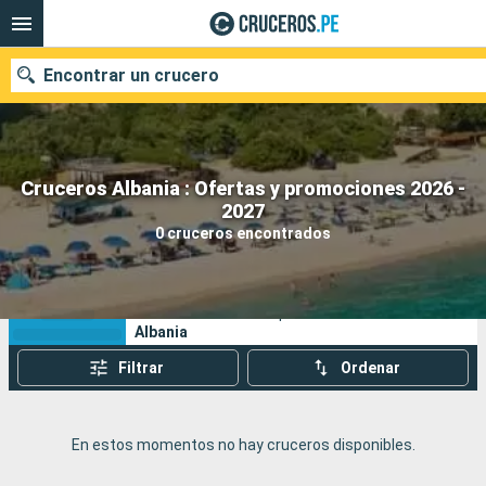
Encontrar un crucero
Cruceros Albania : Ofertas y promociones 2026 -
Nuestros destinos
2027
0 cruceros encontrados
Fecha de salida
Puertos
Compañías
Sus criterios de búsqueda:
Albania
Buscar
Filtrar
Ordenar
En estos momentos no hay cruceros disponibles.