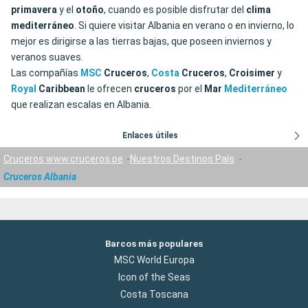
primavera
y el
otoño
, cuando es posible disfrutar del
clima
mediterráneo
. Si quiere visitar Albania en verano o en invierno, lo
mejor es dirigirse a las tierras bajas, que poseen inviernos y
veranos suaves.
Las compañías
MSC
Cruceros
,
Costa
Cruceros
,
Croisimer
y
Royal
Caribbean
le ofrecen
cruceros
por el
Mar
Mediterráneo
que realizan escalas en Albania.
Enlaces útiles
Cruceros www.cruceros.pe
Nuestros Destinos País
Cruceros Albania
Barcos más populares
MSC World Europa
Icon of the Seas
Costa Toscana