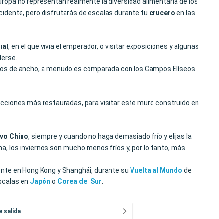
uropa no representan realmente la diversidad alimentaria de los
idente, pero disfrutarás de escalas durante tu
crucero
en las
ial
, en el que vivía el emperador, o visitar exposiciones y algunas
derse.
etros de ancho, a menudo es comparada con los Campos Elíseos
secciones más restauradas, para visitar este muro construido en
vo Chino
, siempre y cuando no haga demasiado frío y elijas la
na, los inviernos son mucho menos fríos y, por lo tanto, más
mente en Hong Kong y Shanghái, durante su
Vuelta al Mundo
de
scalas en
Japón
o
Corea del Sur
.
e salida