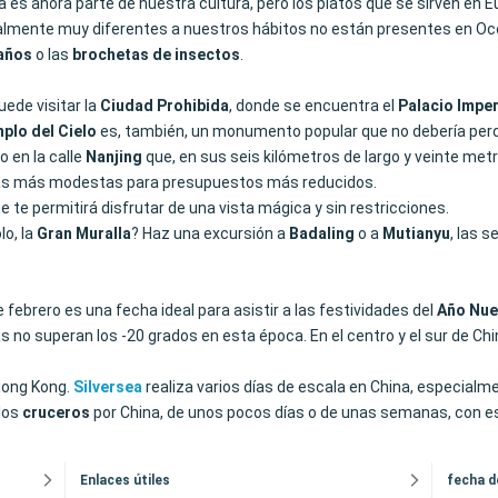
 es ahora parte de nuestra cultura, pero los platos que se sirven en E
ralmente muy diferentes a nuestros hábitos no están presentes en Occ
 años
o las
brochetas de insectos
.
Puede visitar la
Ciudad Prohibida
, donde se encuentra el
Palacio Imper
plo del Cielo
es, también, un monumento popular que no debería per
 en la calle
Nanjing
que, en sus seis kilómetros de largo y veinte m
iendas más modestas para presupuestos más reducidos.
e te permitirá disfrutar de una vista mágica y sin restricciones.
lo, la
Gran Muralla
? Haz una excursión a
Badaling
o a
Mutianyu
, las 
 febrero es una fecha ideal para asistir a las festividades del
Año Nue
s no superan los -20 grados en esta época. En el centro y el sur de Chi
 Hong Kong.
Silversea
realiza varios días de escala en China, especial
 los
cruceros
por China, de unos pocos días o de unas semanas, con e
Enlaces útiles
fecha d