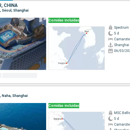
, CHINA
i, Séoul, Shanghai
Comidas incluidas
Spectrum 
5 d
Camarote
Shanghai
06/03/20
i, Naha, Shanghai
Comidas incluidas
MSC Bell
5 d
Camarote