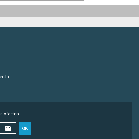
venta
as ofertas
OK