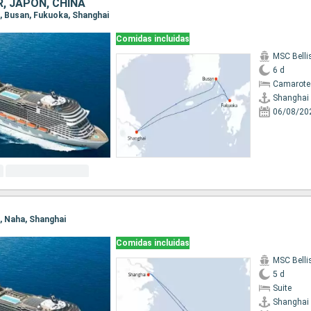
, JAPÓN, CHINA
i, Busan, Fukuoka, Shanghai
Comidas incluidas
MSC Bell
6 d
Camarote
Shanghai
06/08/20
i, Naha, Shanghai
Comidas incluidas
MSC Bell
5 d
Suite
Shanghai