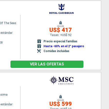
Of The Seas
desde
US$ 417
 estándar
Tasas: +US$ 92
Precio especial familias
28
Hasta -60% en el 2° pasajero
Comidas incluidas
VER LAS OFERTAS
issima
desde
US$ 599
 estándar
Tasas: +US$ 10