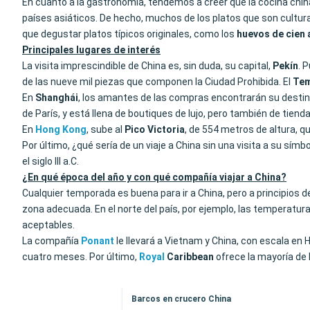
En cuanto a la gastronomía, tendemos a creer que la cocina china
países asiáticos. De hecho, muchos de los platos que son cultu
que degustar platos típicos originales, como los
huevos de cien
Principales lugares de interés
La visita imprescindible de China es, sin duda, su capital,
Pekín
. 
de las nueve mil piezas que componen la Ciudad Prohibida. El
Tem
En
Shanghái
, los amantes de las compras encontrarán su destino
de París, y está llena de boutiques de lujo, pero también de t
En
Hong Kong
, sube al
Pico
Victoria
, de 554 metros de altura, qu
Por último, ¿qué sería de un viaje a China sin una visita a su símbo
el siglo III a.C.
¿En qué época del año y con qué compañía viajar a China?
Cualquier temporada es buena para ir a China, pero a principios de
zona adecuada. En el norte del país, por ejemplo, las temperatura
aceptables.
La compañía
Ponant
le llevará a Vietnam y China, con escala en
cuatro meses. Por último,
Royal
Caribbean
ofrece la mayoría de
Barcos en crucero China