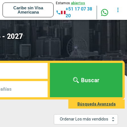
Estamos
abiertos
Caribe sin Visa
+51 17 07 38
Americana
20
 - 2027
Buscar
añías
Búsqueda Avanzada
Ordenar Los más vendidos