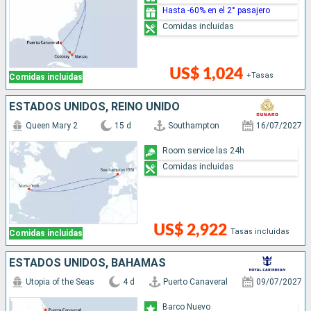
Hasta -60% en el 2° pasajero
Comidas incluidas
US$ 1,024
+Tasas
Comidas incluidas
ESTADOS UNIDOS, REINO UNIDO
Queen Mary 2
15 d
Southampton
16/07/2027
Room service las 24h
Comidas incluidas
US$ 2,922
Tasas incluidas
Comidas incluidas
ESTADOS UNIDOS, BAHAMAS
Utopia of the Seas
4 d
Puerto Canaveral
09/07/2027
Barco Nuevo