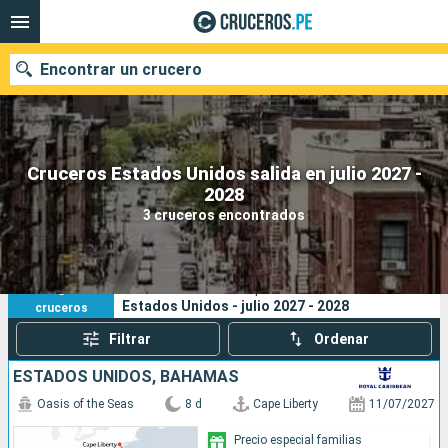
Encontrar un crucero
Cruceros Estados Unidos salida en julio 2027 -
Nuestros destinos
2028
3 cruceros encontrados
Fecha de salida
Puertos
Compañías
3
Sus criterios de búsqueda:
Estados Unidos - julio 2027 - 2028
cruceros
Buscar
Filtrar
Ordenar
ESTADOS UNIDOS, BAHAMAS
Oasis of the Seas
8 d
Cape Liberty
11/07/2027
Precio especial familias