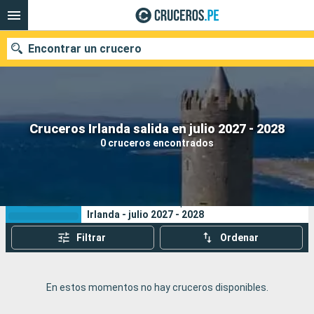
Encontrar un crucero
Nuestros destinos
Cruceros Irlanda salida en julio 2027 - 2028
0 cruceros encontrados
Fecha de salida
Puertos
Compañías
Sus criterios de búsqueda:
Irlanda - julio 2027 - 2028
Buscar
Filtrar
Ordenar
En estos momentos no hay cruceros disponibles.