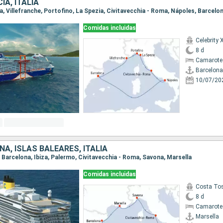
IA, ITALIA
na, Villefranche, Portofino, La Spezia, Civitavecchia - Roma, Nápoles, Barcelo
Comidas incluidas
Celebrity 
8 d
Camarote
Barcelona
10/07/20
ÑA, ISLAS BALEARES, ITALIA
a, Barcelona, Ibiza, Palermo, Civitavecchia - Roma, Savona, Marsella
Comidas incluidas
Costa To
8 d
Camarote
Marsella