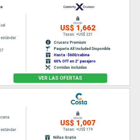
na
desde
Xcel
US$ 1,662
Tasas: +US$ 221
 estándar
Crucero Premium
Paquete All Included Disponible
27
Hasta -$600/cabina
60% Off en 2° pasajero
Comidas incluidas
VER LAS OFERTAS
scana
desde
US$ 1,007
Tasas: +US$ 179
 estándar
Niños Gratis