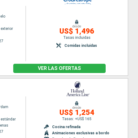
elo
desde
exterior
US$ 1,496
Tasas incluidas
27
Comidas incluidas
VER LAS OFERTAS
rdam
desde
US$ 1,254
Tasas: +US$ 165
 estándar
tenas
Cocina refinada
27
Animaciones exclusivas a bordo