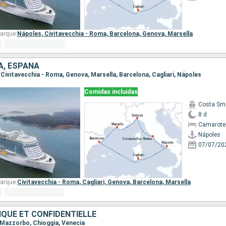
arque:
Nápoles,
Civitavecchia - Roma,
Barcelona,
Genova,
Marsella
IA, ESPAÑA
, Civitavecchia - Roma, Genova, Marsella, Barcelona, Cagliari, Nápoles
Comidas incluidas
Costa Sm
8 d
Camarote
Nápoles
07/07/20
arque:
Civitavecchia - Roma,
Cagliari,
Genova,
Barcelona,
Marsella
IQUE ET CONFIDENTIELLE
, Mazzorbo, Chioggia, Venecia