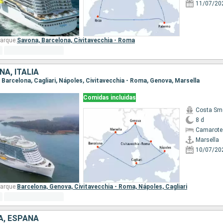
11/07/20
arque:
Savona,
Barcelona,
Civitavecchia - Roma
ÑA, ITALIA
a, Barcelona, Cagliari, Nápoles, Civitavecchia - Roma, Genova, Marsella
Comidas incluidas
Costa Sm
8 d
Camarote
Marsella
10/07/20
arque:
Barcelona,
Genova,
Civitavecchia - Roma,
Nápoles,
Cagliari
IA, ESPAÑA