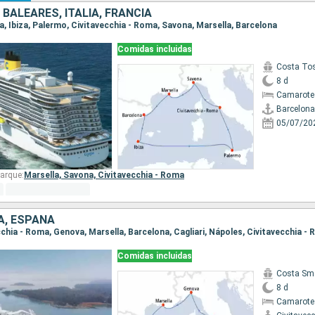
 BALEARES, ITALIA, FRANCIA
na, Ibiza, Palermo, Civitavecchia - Roma, Savona, Marsella, Barcelona
Comidas incluidas
Costa To
8 d
Camarote
Barcelona
05/07/20
arque:
Marsella,
Savona,
Civitavecchia - Roma
IA, ESPAÑA
ecchia - Roma, Genova, Marsella, Barcelona, Cagliari, Nápoles, Civitavecchia -
Comidas incluidas
Costa Sm
8 d
Camarote