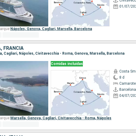
Civitavec
01/07/20
arque:
Nápoles,
Genova,
Cagliari,
Marsella,
Barcelona
A, FRANCIA
na, Cagliari, Nápoles, Civitavecchia - Roma, Genova, Marsella, Barcelona
Comidas incluidas
Costa Sm
8 d
Camarote
Barcelona
04/07/20
arque:
Marsella,
Genova,
Cagliari,
Civitavecchia - Roma,
Nápoles