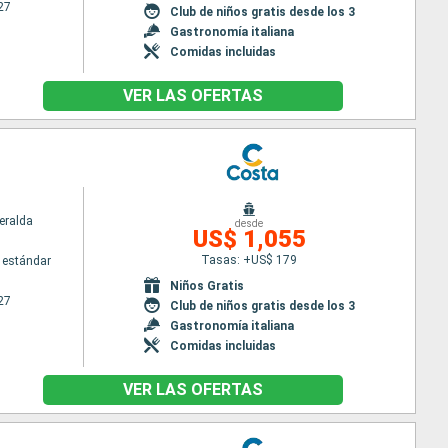
27
Club de niños gratis desde los 3
Gastronomía italiana
Comidas incluidas
VER LAS OFERTAS
eralda
desde
US$ 1,055
Tasas: +US$ 179
 estándar
Niños Gratis
27
Club de niños gratis desde los 3
Gastronomía italiana
Comidas incluidas
VER LAS OFERTAS