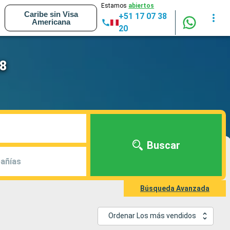
Estamos
abiertos
Caribe sin Visa
+51 17 07 38
Americana
20
28
Buscar
añías
Búsqueda Avanzada
Ordenar Los más vendidos