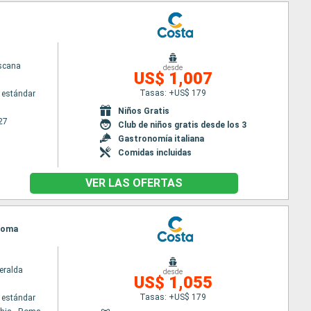
scana
desde
US$ 1,007
Tasas: +US$ 179
 estándar
Niños Gratis
27
Club de niños gratis desde los 3
Gastronomía italiana
Comidas incluidas
VER LAS OFERTAS
 Roma
eralda
desde
US$ 1,055
Tasas: +US$ 179
 estándar