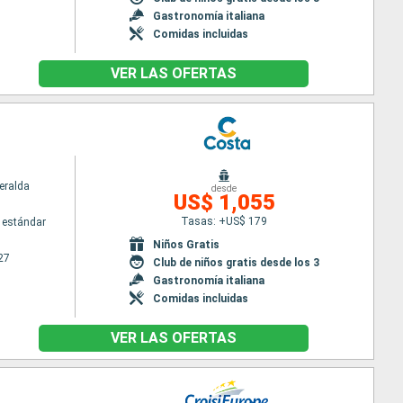
Gastronomía italiana
Comidas incluidas
VER LAS OFERTAS
eralda
desde
US$ 1,055
Tasas: +US$ 179
 estándar
Niños Gratis
27
Club de niños gratis desde los 3
Gastronomía italiana
Comidas incluidas
VER LAS OFERTAS