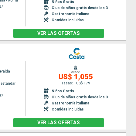
chia - Roma
Niños Gratis
27
Club de niños gratis desde los 3
Gastronomía italiana
Comidas incluidas
VER LAS OFERTAS
eralda
desde
US$ 1,055
Tasas: +US$ 179
 estándar
Niños Gratis
27
Club de niños gratis desde los 3
Gastronomía italiana
Comidas incluidas
VER LAS OFERTAS