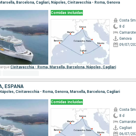
 Marsella, Barcelona, Cagliari, Nápoles, Civitavecchia - Roma, Genova
Comidas incluidas
Costa Sm
8 d
Camarote
Genova
09/07/20
arque:
Civitavecchia - Roma,
Marsella,
Barcelona,
Nápoles,
Cagliari
IA, ESPAÑA
i, Nápoles, Civitavecchia - Roma, Genova, Marsella, Barcelona, Cagliari
Comidas incluidas
Costa Sm
8 d
Camarote
Cagliari
06/07/20