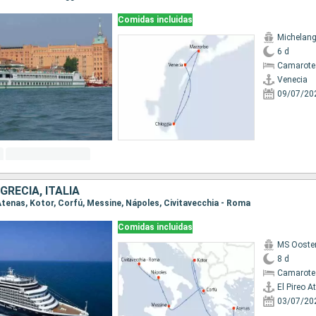
Comidas incluidas
Michelang
6 d
Camarote 
Venecia
09/07/20
RECIA, ITALIA
o Atenas, Kotor, Corfú, Messine, Nápoles, Civitavecchia - Roma
Comidas incluidas
MS Ooste
8 d
Camarote
El Pireo A
03/07/20