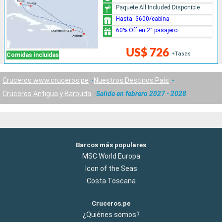
Paquete All Included Disponible
Hasta -$600/cabina
60% Off en 2° pasajero
US$ 726
+Tasas
Comidas incluidas
Cruceros www.cruceros.pe
Nuestros Destinos País
Cruceros Antigua y Barbuda
Salida en febrero 2027 - 2028
Barcos más populares
MSC World Europa
Icon of the Seas
Costa Toscana
Cruceros.pe
¿Quiénes somos?