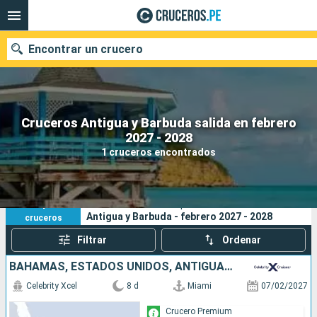
Encontrar un crucero
Cruceros Antigua y Barbuda salida en febrero
Nuestros destinos
2027 - 2028
1 cruceros encontrados
Fecha de salida
Puertos
Compañías
1
Sus criterios de búsqueda:
Antigua y Barbuda - febrero 2027 - 2028
cruceros
Buscar
Filtrar
Ordenar
BAHAMAS, ESTADOS UNIDOS, ANTIGUA Y BARBUDA
Celebrity Xcel
8 d
Miami
07/02/2027
Crucero Premium