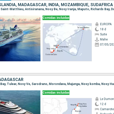
ISLANDIA, MADAGASCAR, INDIA, MOZAMBIQUE, SUDAFRICA
Comidas incluidas
EUROPA
18 d
Suite
Mahe
07/05/20
MADAGASCAR
ds Bay, Tulear, Nosy Ve, Sarodrano, Morondava, Majunga, Nosy komba, Nosy H
Comidas incluidas
Le Dumont
12 d
Camarote