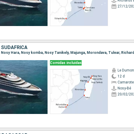
Richards 
27/12/20
 SUDAFRICA
é, Nosy Hara, Nosy komba, Nosy Tanikely, Majunga, Morondava, Tulear, Richar
Comidas incluidas
Le Dumont
12 d
Camarote
Nosy-Bé
20/02/20