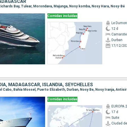
MADAGASCAR
, Richards Bay, Tulear, Morondava, Majunga, Nosy komba, Nosy Hara, Nosy-Bé
Comidas incluidas
Le Dumont
12 d
Camarote
Durban
17/12/20
DIA, MADAGASCAR, ISLANDIA, SEYCHELLES
Comidas incluidas
EUROPA 
17 d
Suite
Ciudad de