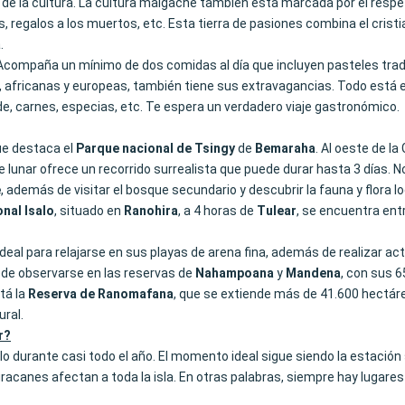
de la cultura. La cultura malgache también está marcada por el respe
, regalos a los muertos, etc. Esta tierra de pasiones combina el crist
.
. Acompaña un mínimo de dos comidas al día que incluyen pasteles tra
, africanas y europeas, también tiene sus extravagancias. Todo está 
rde, carnes, especias, etc. Te espera un verdadero viaje gastronómico.
ue destaca el
Parque nacional de Tsingy
de
Bemaraha
. Al oeste de l
 lunar ofrece un recorrido surrealista que puede durar hasta 3 días. No
e
, además de visitar el bosque secundario y descubrir la fauna y flora lo
nal Isalo
, situado en
Ranohira
, a 4 horas de
Tulear
, se encuentra entr
ideal para relajarse en sus playas de arena fina, además de realizar act
uede observarse en las reservas de
Nahampoana
y
Mandena
, con sus 6
stá la
Reserva de Ranomafana
, que se extiende más de 41.600 hectáre
ural.
r?
 durante casi todo el año. El momento ideal sigue siendo la estación
racanes afectan a toda la isla. En otras palabras, siempre hay lugare