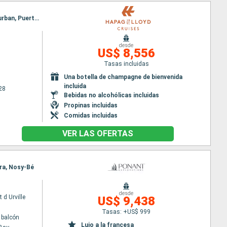
Itinerario : Mahe, Île Saint-Matthieu, Antisiranana, Nosy Be, Nosy Iranja, Maputo, Richards Bay, Durban, Puerto Elizabeth, Ciudad del Cabo
desde
US$ 8,556
Tasas incluidas
Una botella de champagne de bienvenida
incluida
28
Bebidas no alcohólicas incluidas
Propinas incluidas
Comidas incluidas
VER LAS OFERTAS
ara, Nosy-Bé
desde
 d Urville
US$ 9,438
Tasas: +US$ 999
 balcón
Lujo a la francesa