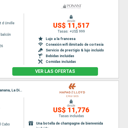
desde
 d Urville
US$ 11,517
Tasas: +US$ 999
 balcón
Lujo a la francesa
Conexión wifi ilimitado de cortesía
26
Servicio de prestigio & lujo incluido
Bebidas incluidas
Comidas incluidas
VER LAS OFERTAS
Itinerario : Ciudad del Cabo, Bahía Mossel, Puerto Elizabeth, Durban, Nosy Be, Nosy Iranja, Antisiranana, La Digue, Île Saint-Matthieu, Victoria - SC
desde
2
US$ 11,776
Tasas incluidas
Una botella de champagne de bienvenida
l Cabo