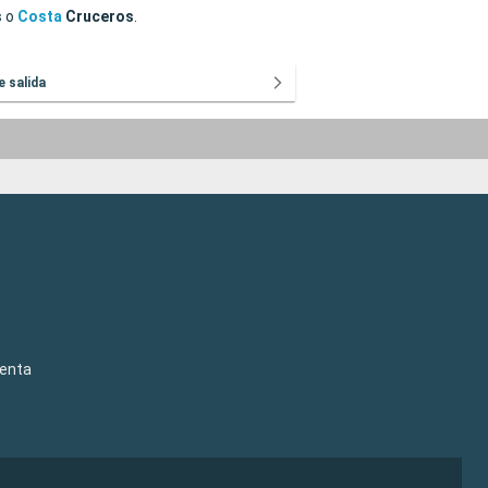
s
o
Costa
Cruceros
.
e salida
venta