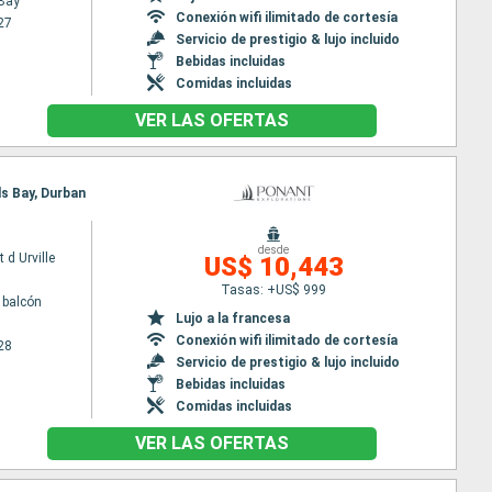
Bay
Conexión wifi ilimitado de cortesía
27
Servicio de prestigio & lujo incluido
Bebidas incluidas
Comidas incluidas
VER LAS OFERTAS
ds Bay, Durban
desde
 d Urville
US$ 10,443
Tasas: +US$ 999
 balcón
Lujo a la francesa
Conexión wifi ilimitado de cortesía
28
Servicio de prestigio & lujo incluido
Bebidas incluidas
Comidas incluidas
VER LAS OFERTAS