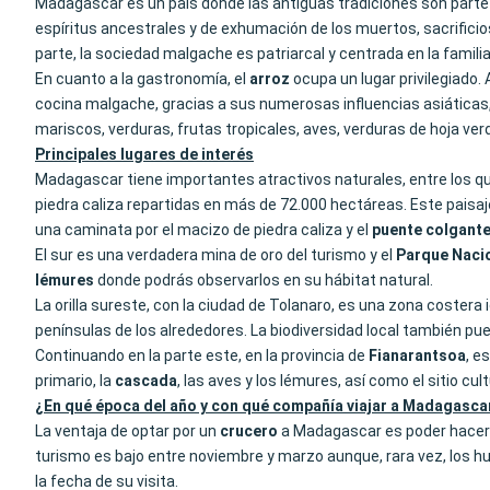
Madagascar es un país donde las antiguas tradiciones son parte 
espíritus ancestrales y de exhumación de los muertos, sacrificios
parte, la sociedad malgache es patriarcal y centrada en la familia
En cuanto a la gastronomía, el
arroz
ocupa un lugar privilegiado
cocina malgache, gracias a sus numerosas influencias asiáticas
mariscos, verduras, frutas tropicales, aves, verduras de hoja ve
Principales lugares de interés
Madagascar tiene importantes atractivos naturales, entre los q
piedra caliza repartidas en más de 72.000 hectáreas. Este paisaje
una caminata por el macizo de piedra caliza y el
puente colgant
El sur es una verdadera mina de oro del turismo y el
Parque Nacio
lémures
donde podrás observarlos en su hábitat natural.
La orilla sureste, con la ciudad de Tolanaro, es una zona costera 
penínsulas de los alrededores. La biodiversidad local también p
Continuando en la parte este, en la provincia de
Fianarantsoa
, e
primario, la
cascada
, las aves y los lémures, así como el sitio cult
¿En qué época del año y con qué compañía viajar a Madagasca
La ventaja de optar por un
crucero
a Madagascar es poder hacerlo
turismo es bajo entre noviembre y marzo aunque, rara vez, los hu
la fecha de su visita.