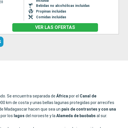
incluida
28
Bebidas no alcohólicas incluidas
Propinas incluidas
Comidas incluidas
VER LAS OFERTAS
S
undo. Se encuentra separada de
África
por el
Canal de
000 km de costa y unas bellas lagunas protegidas por arrecifes
etas de Madagascar hacen que sea un
país de contrastes y con una
 por los
lagos
del noroeste y la
Alameda de baobabs
al sur.