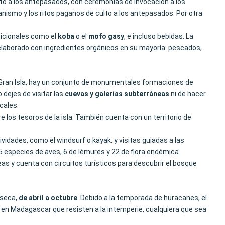
to a los antepasados, con ceremonias de invocación a los
ianismo y los ritos paganos de culto a los antepasados. Por otra
dicionales como el
koba
o el
mofo gasy
, e incluso bebidas. La
elaborado con ingredientes orgánicos en su mayoría: pescados,
a Gran Isla, hay un conjunto de monumentales formaciones de
 dejes de visitar las
cuevas y galerías subterráneas
ni de hacer
cales.
e los tesoros de la isla. También cuenta con un territorio de
ividades, como el windsurf o kayak, y visitas guiadas a las
5 especies de aves, 6 de lémures y 22 de flora endémica.
as y cuenta con circuitos turísticos para descubrir el bosque
 seca,
de abril a octubre
. Debido a la temporada de huracanes, el
s en Madagascar que resisten a la intemperie, cualquiera que sea