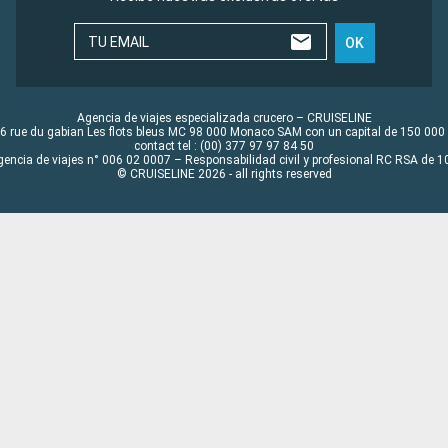
TU EMAIL
OK
Agencia de viajes especializada crucero – CRUISELINE
6 rue du gabian Les flots bleus MC 98 000 Monaco SAM con un capital de 150 000
contact tel : (00) 377 97 97 84 50
gencia de viajes n° 006 02 0007 – Responsabilidad civil y profesional RC RSA de
© CRUISELINE 2026 - all rights reserved