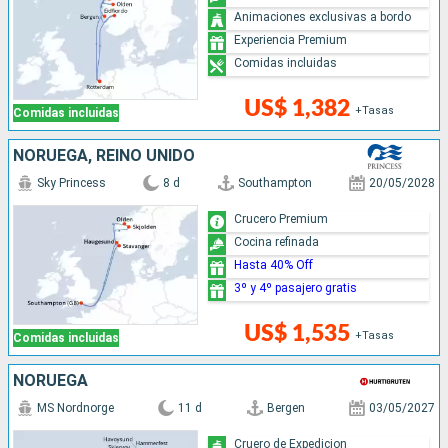
Animaciones exclusivas a bordo
Experiencia Premium
Comidas incluidas
US$ 1,382
+Tasas
Comidas incluidas
NORUEGA, REINO UNIDO
Sky Princess
8 d
Southampton
20/05/2028
Crucero Premium
Cocina refinada
Hasta 40% Off
3º y 4º pasajero gratis
US$ 1,535
+Tasas
Comidas incluidas
NORUEGA
MS Nordnorge
11 d
Bergen
03/05/2027
Cruero de Expedicion