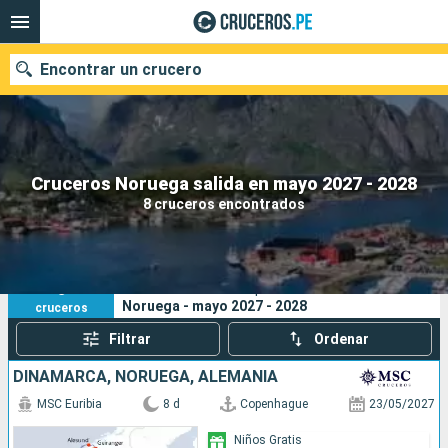
Encontrar un crucero
Nuestros destinos
Cruceros Noruega salida en mayo 2027 - 2028
8 cruceros encontrados
Fecha de salida
Puertos
Compañías
8
Sus criterios de búsqueda:
Noruega - mayo 2027 - 2028
cruceros
Buscar
Filtrar
Ordenar
DINAMARCA, NORUEGA, ALEMANIA
MSC Euribia
8 d
Copenhague
23/05/2027
Niños Gratis