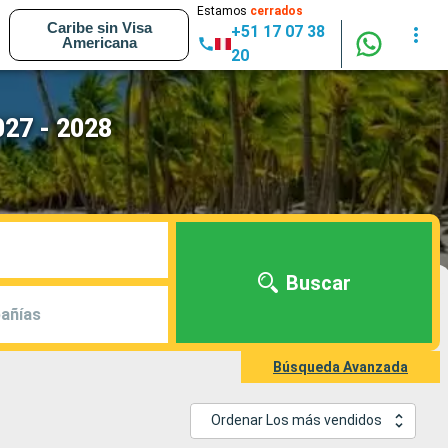
Estamos
cerrados
Caribe sin Visa
+51 17 07 38
Americana
20
027 - 2028
Buscar
añías
Búsqueda Avanzada
Ordenar Los más vendidos