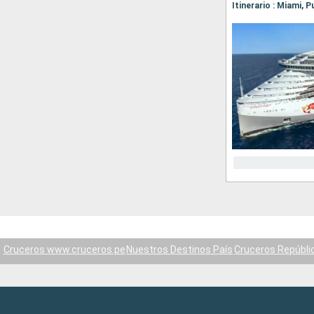
Itinerario : Miami, 
Cruceros www.cruceros.pe
Nuestros Destinos País
Cruceros Repúbli