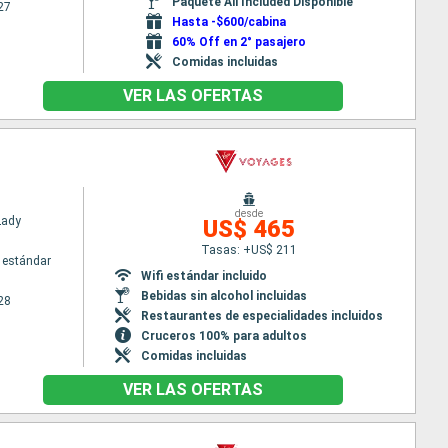
Paquete All Included Disponible
27
Hasta -$600/cabina
60% Off en 2° pasajero
Comidas incluidas
VER LAS OFERTAS
desde
Lady
US$ 465
Tasas: +US$ 211
 estándar
Wifi estándar incluido
Bebidas sin alcohol incluidas
28
Restaurantes de especialidades incluidos
Cruceros 100% para adultos
Comidas incluidas
VER LAS OFERTAS