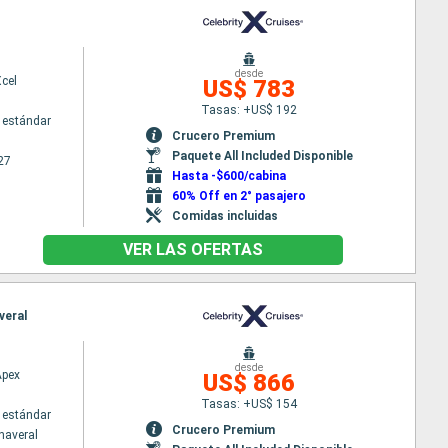
desde
Xcel
US$ 783
Tasas: +US$ 192
 estándar
Crucero Premium
Paquete All Included Disponible
27
Hasta -$600/cabina
60% Off en 2° pasajero
Comidas incluidas
VER LAS OFERTAS
veral
desde
Apex
US$ 866
Tasas: +US$ 154
 estándar
Crucero Premium
naveral