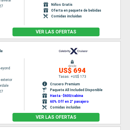
naveral
Niños Gratis
27
Oferta en paquete de bebidas
Comidas incluidas
VER LAS OFERTAS
le
desde
 Beyond
US$ 694
Tasas: +US$ 173
exterior
Crucero Premium
erdale
Paquete All Included Disponible
27
Hasta -$600/cabina
60% Off en 2° pasajero
Comidas incluidas
VER LAS OFERTAS