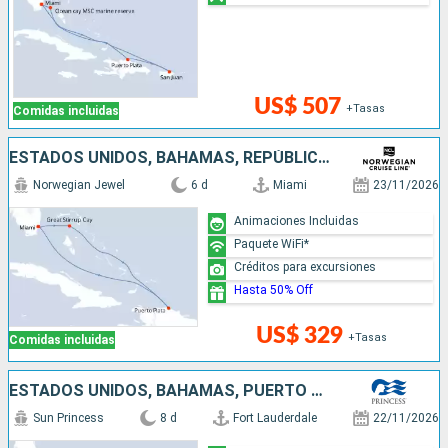
US$ 507
+Tasas
Comidas incluidas
ESTADOS UNIDOS, BAHAMAS, REPÚBLICA DOMINICANA
Norwegian Jewel
6 d
Miami
23/11/2026
Animaciones Incluidas
Paquete WiFi*
Créditos para excursiones
Hasta 50% Off
US$ 329
+Tasas
Comidas incluidas
ESTADOS UNIDOS, BAHAMAS, PUERTO RICO, REPÚBLICA DOMINICANA
Sun Princess
8 d
Fort Lauderdale
22/11/2026