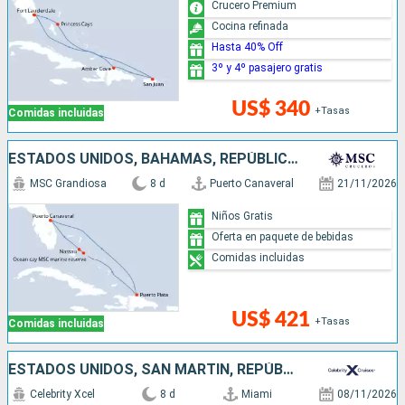
Crucero Premium
Cocina refinada
Hasta 40% Off
3º y 4º pasajero gratis
US$ 340
+Tasas
Comidas incluidas
ESTADOS UNIDOS, BAHAMAS, REPÚBLICA DOMINICANA
MSC Grandiosa
8 d
Puerto Canaveral
21/11/2026
Niños Gratis
Oferta en paquete de bebidas
Comidas incluidas
US$ 421
+Tasas
Comidas incluidas
ESTADOS UNIDOS, SAN MARTÍN, REPÚBLICA DOMINICANA
Celebrity Xcel
8 d
Miami
08/11/2026