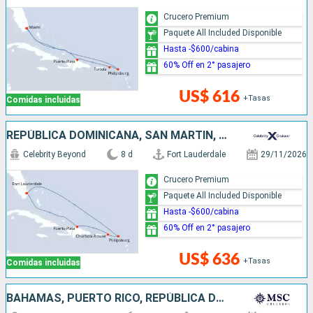
Crucero Premium
Paquete All Included Disponible
Hasta -$600/cabina
60% Off en 2° pasajero
US$ 616
+Tasas
Comidas incluidas
REPÚBLICA DOMINICANA, SAN MARTÍN, ESTADOS UNIDOS
Celebrity Beyond
8 d
Fort Lauderdale
29/11/2026
Crucero Premium
Paquete All Included Disponible
Hasta -$600/cabina
60% Off en 2° pasajero
US$ 636
+Tasas
Comidas incluidas
BAHAMAS, PUERTO RICO, REPÚBLICA DOMINICANA, ESTADOS UNIDOS