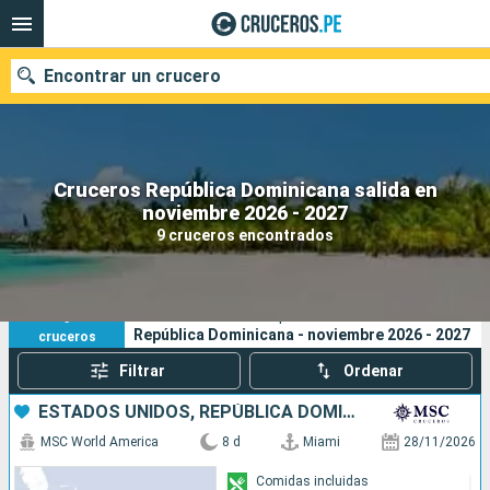
Encontrar un crucero
Cruceros República Dominicana salida en
Nuestros destinos
noviembre 2026 - 2027
9 cruceros encontrados
Fecha de salida
Puertos
Compañías
9
Sus criterios de búsqueda:
República Dominicana - noviembre 2026 - 2027
cruceros
Buscar
Filtrar
Ordenar
ESTADOS UNIDOS, REPÚBLICA DOMINICANA, PUERTO RICO, BAHAMAS
MSC World America
8 d
Miami
28/11/2026
Comidas incluidas