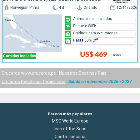
Norwegian Prima
4 d
Orlando
12/11/2026
Animaciones Incluidas
Paquete WiFi*
Créditos para excursiones
Hasta 50% Off
US$ 469
+Tasas
Comidas incluidas
Cruceros www.cruceros.pe
Nuestros Destinos País
Cruceros República Dominicana
Salida en noviembre 2026 - 2027
Barcos más populares
MSC World Europa
Icon of the Seas
Costa Toscana