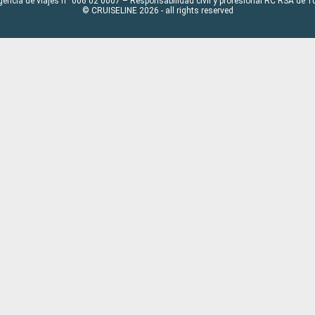
gencia de viajes n° 006 02 0007 – Responsabilidad civil y profesional RC RSA de
© CRUISELINE 2026 - all rights reserved